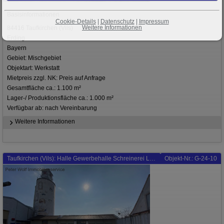
Basisinformationen
Cookie-Details
|
Datenschutz
|
Impressum
Weitere Informationen
84416 Taufkirchen (Vils)
Erding
Bayern
Gebiet: Mischgebiet
Objektart: Werkstatt
Mietpreis zzgl. NK: Preis auf Anfrage
Gesamtfläche ca.: 1.100 m²
Lager-/ Produktionsfläche ca.: 1.000 m²
Verfügbar ab: nach Vereinbarung
Weitere Informationen
Taufkirchen (Vils): Halle Gewerbehalle Schreinerei Lager Garagen Werkstatt
Objekt-Nr.: G-24-10