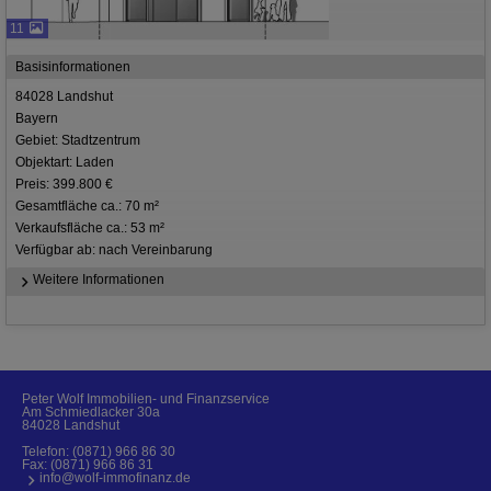
11
Basisinformationen
84028 Landshut
Bayern
Gebiet: Stadtzentrum
Objektart: Laden
Preis: 399.800 €
Gesamtfläche ca.: 70 m²
Verkaufsfläche ca.: 53 m²
Verfügbar ab: nach Vereinbarung
Weitere Informationen
Peter Wolf Immobilien- und Finanzservice
Am Schmiedlacker 30a
84028 Landshut
Telefon:
(0871) 966 86 30
Fax: (0871) 966 86 31
info@wolf-immofinanz.de