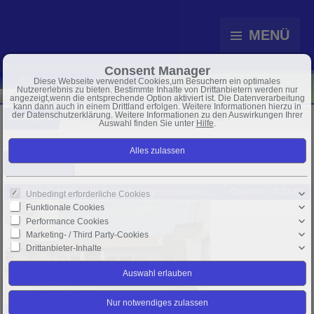
MENÜ
Consent Manager
Diese Webseite verwendet Cookies,um Besuchern ein optimales
Nutzererlebnis zu bieten. Bestimmte Inhalte von Drittanbietern werden nur
angezeigt,wenn die entsprechende Option aktiviert ist. Die Datenverarbeitung
kann dann auch in einem Drittland erfolgen. Weitere Informationen hierzu in
der Datenschutzerklärung. Weitere Informationen zu den Auswirkungen Ihrer
Immobilien
Gewerbeangebote
6 Objekte gefunden
Auswahl finden Sie unter
Hilfe
.
Sortieren nach
Preis ↓
Taufkirchen (Vils): Halle Gewerbehalle Schreinerei Lager Garagen Werkstatt
Objekt-Nr.: G-23-01
Unbedingt erforderliche Cookies
Funktionale Cookies
Performance Cookies
Marketing- / Third Party-Cookies
Drittanbieter-Inhalte
19