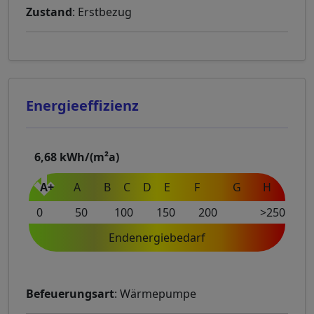
Zustand
: Erstbezug
Energieeffizienz
6,68
kWh/(m²a)
A+
A
B
C
D
E
F
G
H
0
50
100
150
200
>250
Endenergiebedarf
Befeuerungsart
: Wärmepumpe