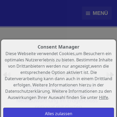
MENÜ
Consent Manager
Diese Webseite verwendet Cookies,um Besuchern ein
optimales Nutzererlebnis zu bieten. Bestimmte Inhalte
Objekt 7 von 25
von Drittanbietern werden nur angezeigt,wenn die
entsprechende Option aktiviert ist. Die
Zurück zur Übersicht
Datenverarbeitung kann dann auch in einem Drittland
erfolgen. Weitere Informationen hierzu in der
KFW40-QNG & unverbaubare
Datenschutzerklärung. Weitere Informationen zu den
Südlage : Helle 3-Zimmer-
Auswirkungen Ihrer Auswahl finden Sie unter
Hilfe
.
Neubauwohnung im Erdgeschoss -
optional mit Garten
Objekt-Nr.: bauwerk.AM18_W1