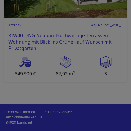
Thyrnau
Obj. Nr. TS40_WHG_1
KfW40-QNG Neubau: Hochwertige Terrassen-
Wohnung mit Blick ins Grüne - auf Wunsch mit
Privatgarten
349.900 €
87,02 m²
3
Peter Wolf Immobilien- und Finanzservice
Am Schmiedlacker 30a
84028 Landshut