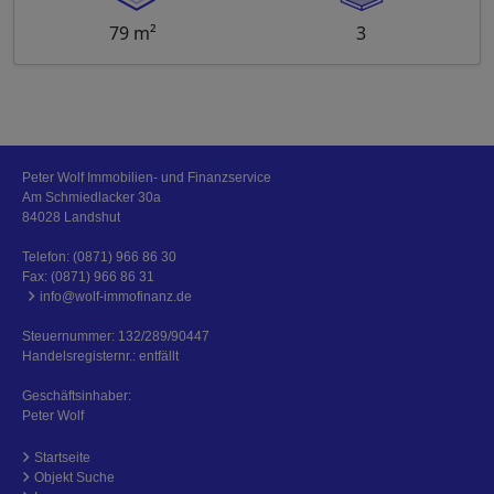
79 m²
3
Peter Wolf Immobilien- und Finanzservice
Am Schmiedlacker 30a
84028 Landshut
Telefon:
(0871) 966 86 30
Fax: (0871) 966 86 31
info@wolf-immofinanz.de
Steuernummer: 132/289/90447
Handelsregisternr.: entfällt
Geschäftsinhaber:
Peter Wolf
Startseite
Objekt Suche