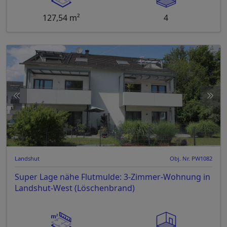
127,54 m²
4
Landshut
Obj. Nr. PW1082
Super Lage nähe Flutmulde: 3-Zimmer-Wohnung in
Landshut-West (Löschenbrand)