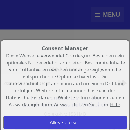
MENÜ
Consent Manager
Diese Webseite verwendet Cookies,um Besuchern ein
optimales Nutzererlebnis zu bieten. Bestimmte Inhalte
Objekt 1 von 4
von Drittanbietern werden nur angezeigt,wenn die
entsprechende Option aktiviert ist. Die
Zurück zur Übersicht
Datenverarbeitung kann dann auch in einem Drittland
erfolgen. Weitere Informationen hierzu in der
Frisch renoviertes Ein- bis
Datenschutzerklärung. Weitere Informationen zu den
Zweifamilienhaus mit Weitblick
Auswirkungen Ihrer Auswahl finden Sie unter
Hilfe
.
Objekt-Nr.: 1531MB